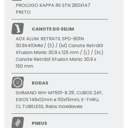
PROLOGO KAPPA RS STN 280X147
PRETO
CANOTE DO SELIM
ADX ALUM. RETRATIL SPD-801N
30.9X410MM / (S) / (M) Canote Retrátil
XFusion Manic 30.9 x 125 mm / (L) / (XL)
Canote Retrátil XFusion Manic 30.9 x
150 mm
RODAS
SHIMANO WH-MT601-B 29', CUBOS 24F,
EIXOS 148x12mm e 110x15mm, E-THRU,
CL TUBELESS, Raios Inoxidaveis
PNEUS