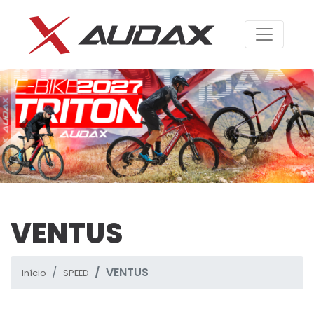
Previous
Next
VENTUS
VENTUS
Início
SPEED
Prontas para os terrenos ousados, a Linha Audax Ventus é