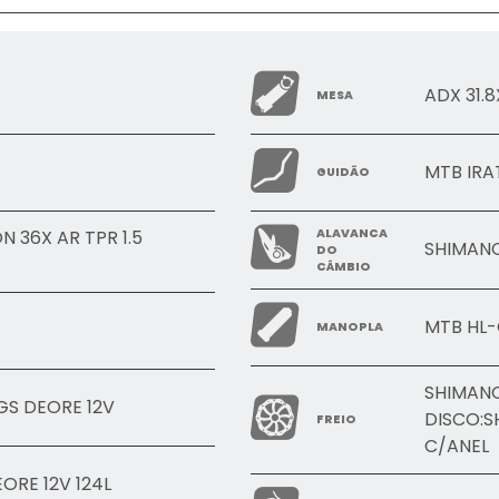
ADX 31.
MESA
MTB IRA
GUIDÃO
 36X AR TPR 1.5
ALAVANCA
SHIMANO
DO
CÂMBIO
MTB HL-
MANOPLA
SHIMANO
S DEORE 12V
DISCO:
FREIO
C/ANEL
ORE 12V 124L