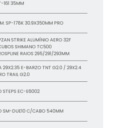
T-161 35MM
M. SP-178K 30.9X350MM PRO
VZAN STRIKE ALUMÍNIO AERO 32F
 CUBOS SHIMANO TC500
ROSPLINE RAIOS 295/291/293MM
A 29X2.35 E-BARZO TNT G2.0 / 29X2.4
O TRAIL G2.0
 STEPS EC-E6002
O SM-DUE10 C/CABO 540MM