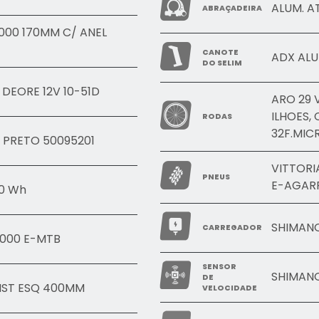
ALUM. A
ABRAÇADEIRA
000 170MM C/ ANEL
CANOTE
ADX ALU
DO SELIM
DEORE 12V 10-51D
ARO 29 
ILHOES,
RODAS
32F.MIC
. PRETO 50095201
VITTORI
PNEUS
E-AGARR
0 Wh
SHIMANO
CARREGADOR
8000 E-MTB
SENSOR
SHIMAN
DE
IST ESQ 400MM
VELOCIDADE