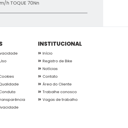
km/h TOQUE 70Nn
S
INSTITUCIONAL
ivacidade
Início
Uso
Registro de Bike
Notícias
 Cookies
Contato
 Qualidade
Área do Cliente
Conduta
Trabalhe conosco
 Transparência
Vagas de trabalho
rivacidade