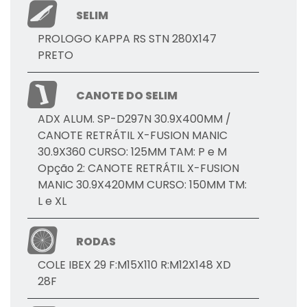
SELIM
PROLOGO KAPPA RS STN 280X147
PRETO
CANOTE DO SELIM
ADX ALUM. SP-D297N 30.9X400MM /
CANOTE RETRÁTIL X-FUSION MANIC
30.9X360 CURSO: 125MM TAM: P e M
Opção 2: CANOTE RETRÁTIL X-FUSION
MANIC 30.9X420MM CURSO: 150MM TM:
L e XL
RODAS
COLE IBEX 29 F:M15X110 R:M12X148 XD
28F