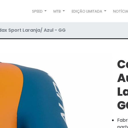
SPEED
MTB
EDIÇÃO LIMITADA
NOTÍCI
ax Sport Laranja/ Azul - GG
C
A
L
G
Fabr
part