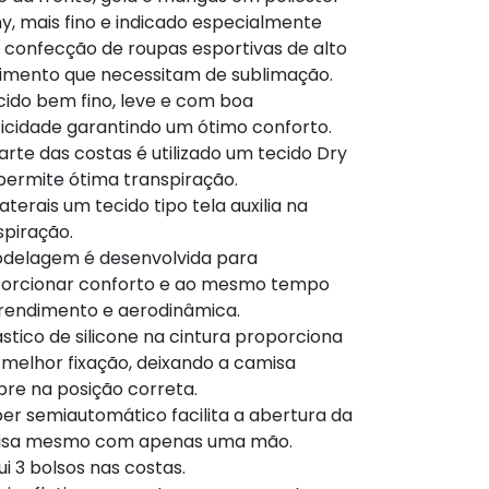
y, mais fino e indicado especialmente
 confecção de roupas esportivas de alto
imento que necessitam de sublimação.
cido bem fino, leve e com boa
ticidade garantindo um ótimo conforto.
arte das costas é utilizado um tecido Dry
permite ótima transpiração.
aterais um tecido tipo tela auxilia na
spiração.
delagem é desenvolvida para
orcionar conforto e ao mesmo tempo
 rendimento e aerodinâmica.
ástico de silicone na cintura proporciona
melhor fixação, deixando a camisa
re na posição correta.
per semiautomático facilita a abertura da
isa mesmo com apenas uma mão.
ui 3 bolsos nas costas.