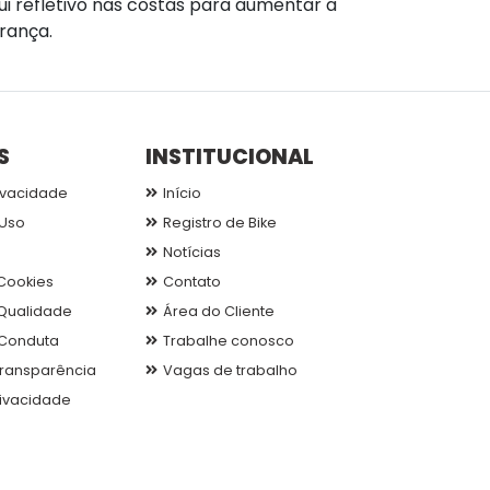
ui refletivo nas costas para aumentar a
rança.
S
INSTITUCIONAL
ivacidade
Início
Uso
Registro de Bike
Notícias
 Cookies
Contato
 Qualidade
Área do Cliente
Conduta
Trabalhe conosco
 Transparência
Vagas de trabalho
rivacidade