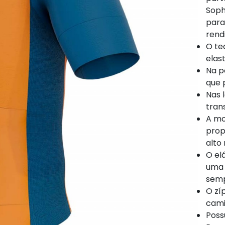
Soph
para
rend
O te
elas
Na p
que 
Nas l
tran
A mo
prop
alto
O el
uma 
semp
O zí
cam
Poss