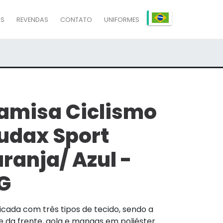
AS
REVENDAS
CONTATO
UNIFORMES
amisa Ciclismo
udax Sport
aranja/ Azul -
G
icada com três tipos de tecido, sendo a
e da frente, gola e mangas em poliéster