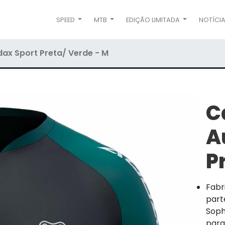
SPEED
MTB
EDIÇÃO LIMITADA
NOTÍCI
ax Sport Preta/ Verde - M
C
A
P
Fabr
part
Soph
para