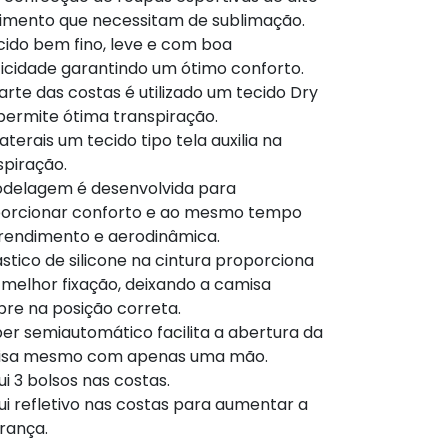
imento que necessitam de sublimação.
cido bem fino, leve e com boa
ticidade garantindo um ótimo conforto.
arte das costas é utilizado um tecido Dry
permite ótima transpiração.
aterais um tecido tipo tela auxilia na
spiração.
delagem é desenvolvida para
orcionar conforto e ao mesmo tempo
 rendimento e aerodinâmica.
ástico de silicone na cintura proporciona
melhor fixação, deixando a camisa
re na posição correta.
per semiautomático facilita a abertura da
isa mesmo com apenas uma mão.
ui 3 bolsos nas costas.
ui refletivo nas costas para aumentar a
rança.