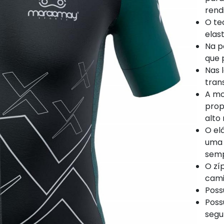
rend
O te
elas
Na p
que 
Nas l
tran
A mo
prop
alto
O el
uma 
semp
O zí
cam
Poss
Poss
segu