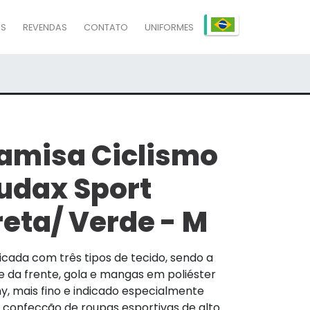
AS
REVENDAS
CONTATO
UNIFORMES
amisa Ciclismo
udax Sport
reta/ Verde - M
icada com três tipos de tecido, sendo a
e da frente, gola e mangas em poliéster
y, mais fino e indicado especialmente
 confecção de roupas esportivas de alto