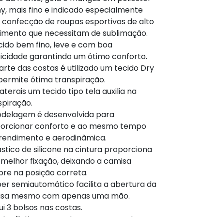
y, mais fino e indicado especialmente
 confecção de roupas esportivas de alto
imento que necessitam de sublimação.
cido bem fino, leve e com boa
ticidade garantindo um ótimo conforto.
arte das costas é utilizado um tecido Dry
permite ótima transpiração.
aterais um tecido tipo tela auxilia na
spiração.
delagem é desenvolvida para
orcionar conforto e ao mesmo tempo
 rendimento e aerodinâmica.
ástico de silicone na cintura proporciona
melhor fixação, deixando a camisa
re na posição correta.
per semiautomático facilita a abertura da
isa mesmo com apenas uma mão.
ui 3 bolsos nas costas.