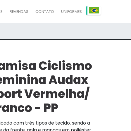
AS
REVENDAS
CONTATO
UNIFORMES
amisa Ciclismo
eminina Audax
port Vermelha/
ranco - PP
icada com três tipos de tecido, sendo a
e da frente, gola e mangas em poliéster