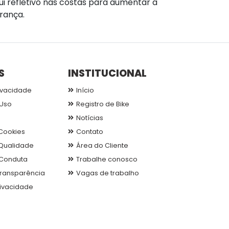
ui refletivo nas costas para aumentar a
rança.
S
INSTITUCIONAL
ivacidade
Início
Uso
Registro de Bike
Notícias
 Cookies
Contato
 Qualidade
Área do Cliente
Conduta
Trabalhe conosco
 Transparência
Vagas de trabalho
rivacidade