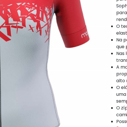
Soph
para
rend
O te
elas
Na p
que 
Nas l
tran
A mo
prop
alto
O el
uma 
semp
O zí
cam
Poss