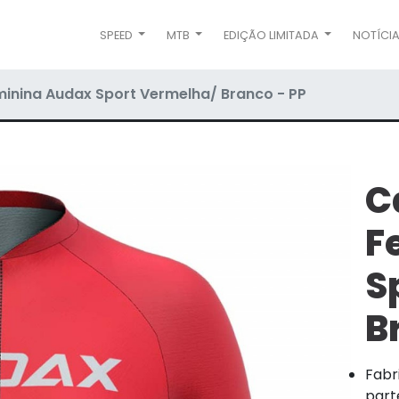
SPEED
MTB
EDIÇÃO LIMITADA
NOTÍCI
inina Audax Sport Vermelha/ Branco - PP
C
F
S
B
Fabr
part