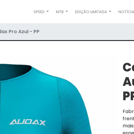
SPEED
MTB
EDIÇÃO LIMITADA
NOTÍCI
ax Pro Azul - PP
C
A
P
Fabr
frent
mais
espe