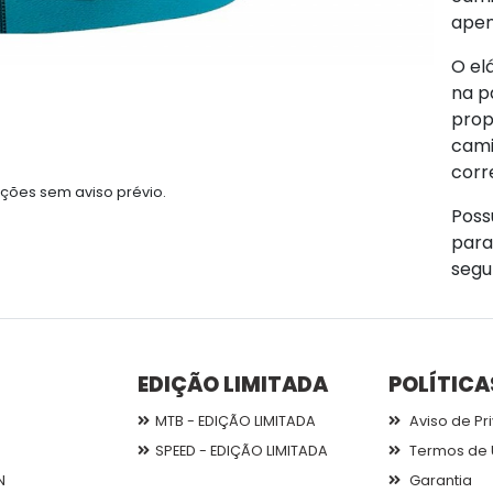
apen
O el
na p
prop
cami
corr
ções sem aviso prévio.
Poss
para
segu
EDIÇÃO LIMITADA
POLÍTICA
MTB - EDIÇÃO LIMITADA
Aviso de Pr
SPEED - EDIÇÃO LIMITADA
Termos de 
N
Garantia