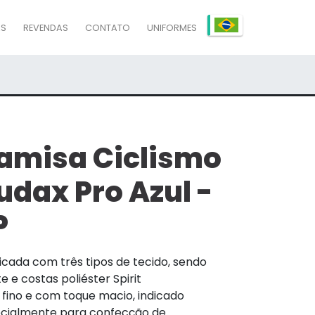
AS
REVENDAS
CONTATO
UNIFORMES
amisa Ciclismo
udax Pro Azul -
P
icada com três tipos de tecido, sendo
e e costas poliéster Spirit
 fino e com toque macio, indicado
cialmente para confecção de