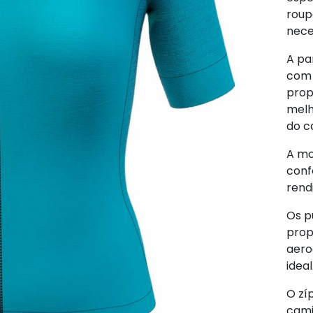
roup
nece
A pa
com 
prop
melh
do ca
A mo
conf
rend
Os p
prop
aero
ideal
O zí
cam