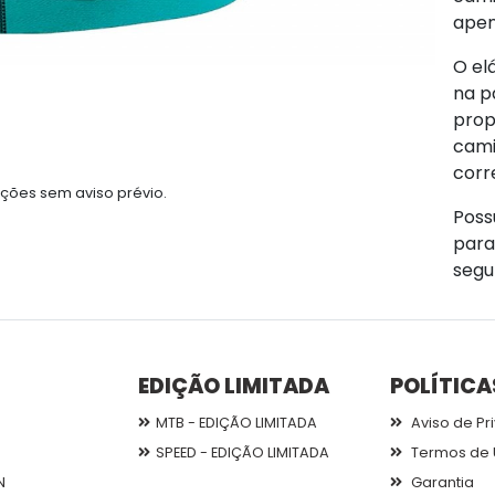
apen
O el
na p
prop
cami
corr
ções sem aviso prévio.
Poss
para
segu
EDIÇÃO LIMITADA
POLÍTICA
MTB - EDIÇÃO LIMITADA
Aviso de Pr
SPEED - EDIÇÃO LIMITADA
Termos de 
N
Garantia