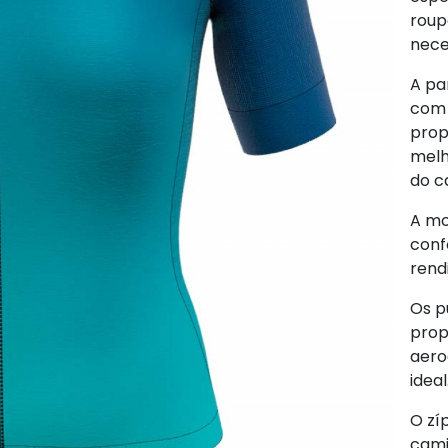
roup
nece
A pa
com 
prop
melh
do ca
A mo
conf
rend
Os p
prop
aero
ideal
O zí
cam