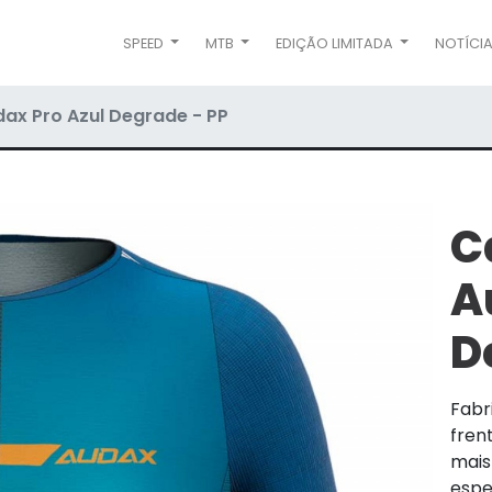
SPEED
MTB
EDIÇÃO LIMITADA
NOTÍCI
ax Pro Azul Degrade - PP
C
A
D
Fabr
frent
mais
espe