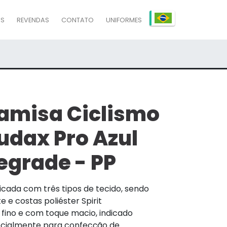
AS
REVENDAS
CONTATO
UNIFORMES
amisa Ciclismo
udax Pro Azul
egrade - PP
icada com três tipos de tecido, sendo
e e costas poliéster Spirit
 fino e com toque macio, indicado
cialmente para confecção de