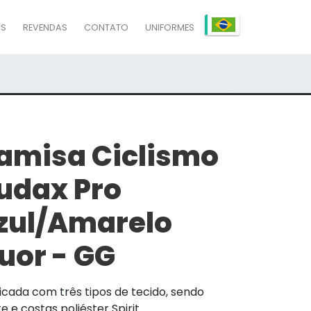
AS
REVENDAS
CONTATO
UNIFORMES
amisa Ciclismo
udax Pro
zul/Amarelo
luor - GG
icada com três tipos de tecido, sendo
e e costas poliéster Spirit