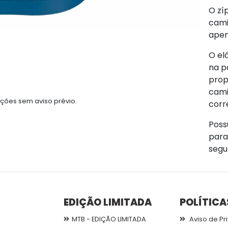
O zí
cam
apen
O el
na p
prop
cami
ções sem aviso prévio.
corr
Poss
para
segu
EDIÇÃO LIMITADA
POLÍTICA
MTB - EDIÇÃO LIMITADA
Aviso de Pr