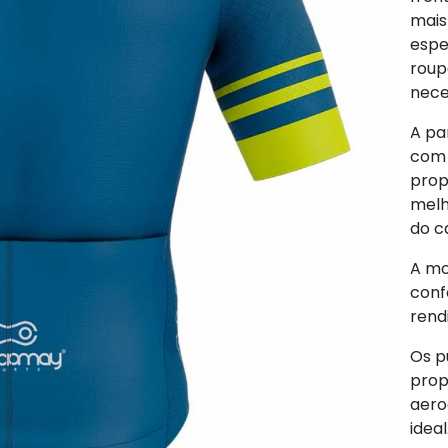
mais
espe
roup
nece
A pa
com 
prop
melh
do ca
A mo
conf
rend
Os p
prop
aero
ideal