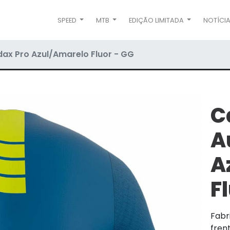
SPEED
MTB
EDIÇÃO LIMITADA
NOTÍCI
ax Pro Azul/Amarelo Fluor - GG
C
A
A
F
Fabr
frent