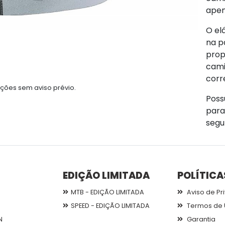
apen
O el
na p
prop
cami
corr
ções sem aviso prévio.
Poss
para
segu
EDIÇÃO LIMITADA
POLÍTICA
MTB - EDIÇÃO LIMITADA
Aviso de Pr
SPEED - EDIÇÃO LIMITADA
Termos de 
N
Garantia