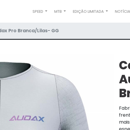
SPEED
MTB
EDIÇÃO LIMITADA
NOTÍCI
ax Pro Branca/Lilas- GG
C
A
B
Fabr
frent
mais
espe