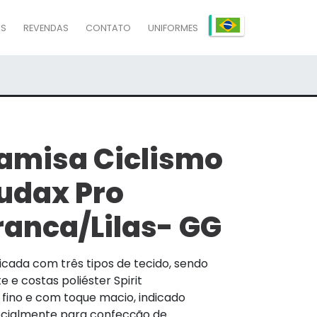
AS
REVENDAS
CONTATO
UNIFORMES
amisa Ciclismo
udax Pro
ranca/Lilas- GG
icada com três tipos de tecido, sendo
e e costas poliéster Spirit
 fino e com toque macio, indicado
cialmente para confecção de