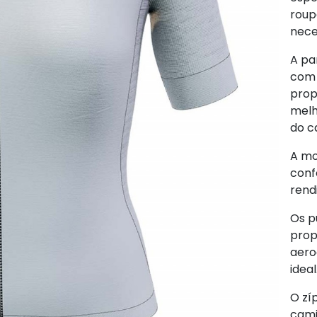
roup
nece
A pa
com 
prop
melh
do ca
A mo
conf
rend
Os p
prop
aero
ideal
O zí
cam