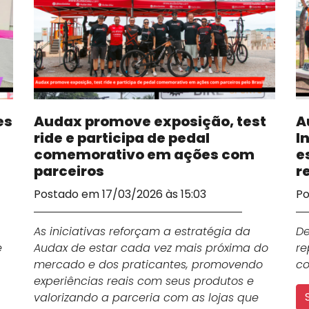
es
Audax promove exposição, test
A
ride e participa de pedal
I
comemorativo em ações com
e
parceiros
r
Postado em 17/03/2026 às 15:03
Po
As iniciativas reforçam a estratégia da
De
e
Audax de estar cada vez mais próxima do
r
mercado e dos praticantes, promovendo
co
experiências reais com seus produtos e
valorizando a parceria com as lojas que