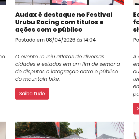
Audax é destaque no Festival
E
Urubu Racing com títulos e
f
ações com o público
s
Postado em 08/04/2026 às 14:04
Po
co
O evento reuniu atletas de diversas
A 
cidades e estados em um fim de semana
em
de disputas e integração entre o público
ou
do mountain bike.
te
em
Saiba tudo
pa