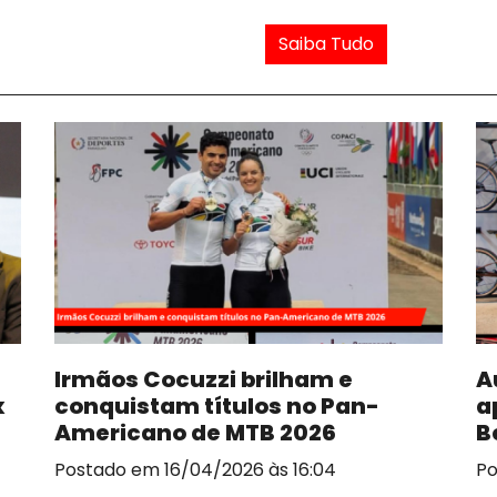
Saiba Tudo
Irmãos Cocuzzi brilham e
A
x
conquistam títulos no Pan-
a
Americano de MTB 2026
B
Postado em 16/04/2026 às 16:04
Po