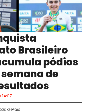
nquista
o Brasileiro
acumula pódios
e semana de
esultados
 14:07
nas Gerais