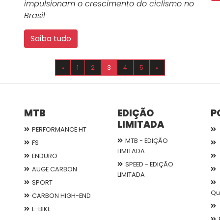
impulsionam o crescimento do ciclismo no
Brasil
Saiba tudo
«
1
2
3
4
5
»
MTB
EDIÇÃO
P
LIMITADA
PERFORMANCE HT
MTB - EDIÇÃO
FS
LIMITADA
ENDURO
SPEED - EDIÇÃO
AUGE CARBON
LIMITADA
SPORT
Qu
CARBON HIGH-END
E-BIKE