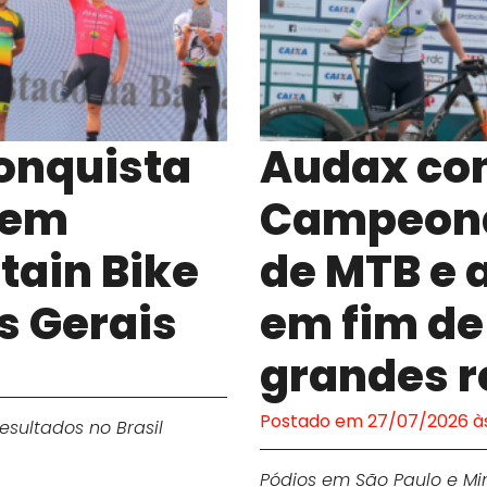
onquista
Audax co
s em
Campeonat
tain Bike
de MTB e 
s Gerais
em fim d
grandes r
Postado em 27/07/2026 às
sultados no Brasil
Pódios em São Paulo e Mi