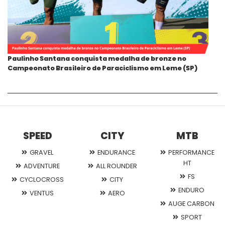
Paulinho Santana conquista medalha de bronze no
Campeonato Brasileiro de Paraciclismo em Leme (SP)
SPEED
CITY
MTB
GRAVEL
ENDURANCE
PERFORMANCE
HT
ADVENTURE
ALL ROUNDER
FS
CYCLOCROSS
CITY
ENDURO
VENTUS
AERO
AUGE CARBON
SPORT