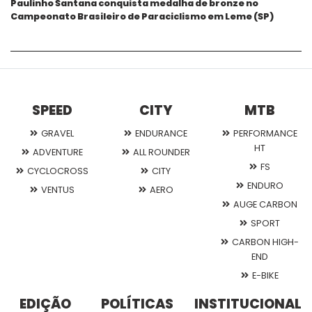
Paulinho Santana conquista medalha de bronze no
Campeonato Brasileiro de Paraciclismo em Leme (SP)
SPEED
CITY
MTB
GRAVEL
ENDURANCE
PERFORMANCE
HT
ADVENTURE
ALL ROUNDER
FS
CYCLOCROSS
CITY
ENDURO
VENTUS
AERO
AUGE CARBON
SPORT
CARBON HIGH-
END
E-BIKE
EDIÇÃO
POLÍTICAS
INSTITUCIONAL